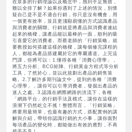
在眾多的行銷理論以及概念中，感到手足無措，
難以全排了解？如果你遇到了上述的情況，別懷
疑自己是不是不適合行銷，你只是沒有機會，用
一個更有效率，並且更淺顯易懂的方式認識產品
與消費者的關聯。行銷就是將產品與消費者連結
起來的橋樑，讓產品能以最棒的一面，順利的吸
引喜愛它的消費者。而蔡老師的「行銷策略」就
要教授如何搭建這樣的橋樑，讓每個修完課程的
人，都能為產品搭建屬於它的專屬通道。上完這
門課，你將可以：1.懂得各種「消費心理學」，
將五力分析、BCG矩陣、行銷黃金方程式等分析
工具，了然於心，並以此規劃出產品的銷售策
略。2.了解許多期刊論文中，提到的各種「消費
心理學」，讓你可以引導消費者，發掘出產品的
迷人之處。3.認識在網際網路的洪流下，各種
「網路平台」的行銷手法及模式，讓你在這樣的
浪潮下仍然屹立不搖！整體而言，「行銷策略」
將要用最簡單，也最有趣的方式，搭配實例的講
解與介紹，帶領你認識行銷的大小事，讓你面對
每項產品的變化時，都能做出有效的應對，不再
措手不及！