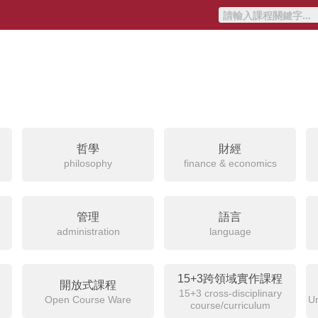
哲學
財經
philosophy
finance & economics
管理
語言
administration
language
15+3跨領域實作課程
開放式課程
15+3 cross-disciplinary
Open Course Ware
Un
course/curriculum