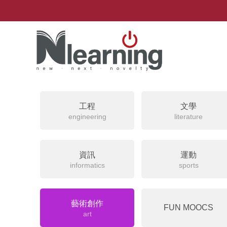
工程
文學
engineering
literature
資訊
運動
informatics
sports
藝術創作
FUN MOOCS
art