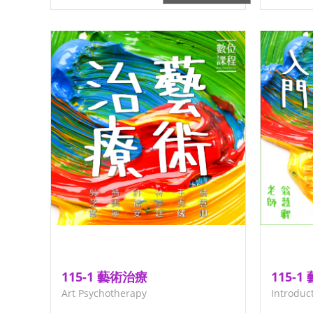
115-1 藝術治療
1
Art Psychotherapy
Introduc