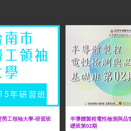
年度勞工領袖大學-研習班
半導體製程電性檢測與品
礎班第02期