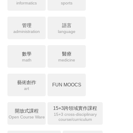
informatics
sports
管理
語言
administration
language
數學
醫療
math
medicine
藝術創作
FUN MOOCS
art
15+3跨領域實作課程
開放式課程
15+3 cross-disciplinary
Open Course Ware
course/curriculum