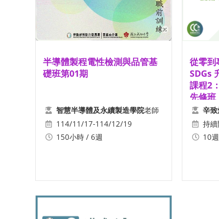
半導體製程電性檢測與品管基
從零到專
礎班第01期
SDGs
課程2
先修班
老師
智慧半導體及永續製造學院
辛致
114/11/17-114/12/19
持續
150小時 / 6週
10週