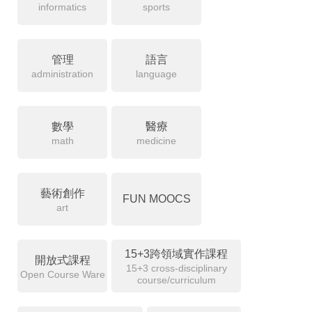
informatics
sports
管理
語言
administration
language
數學
醫療
math
medicine
藝術創作
FUN MOOCS
art
15+3跨領域實作課程
開放式課程
15+3 cross-disciplinary
Open Course Ware
course/curriculum