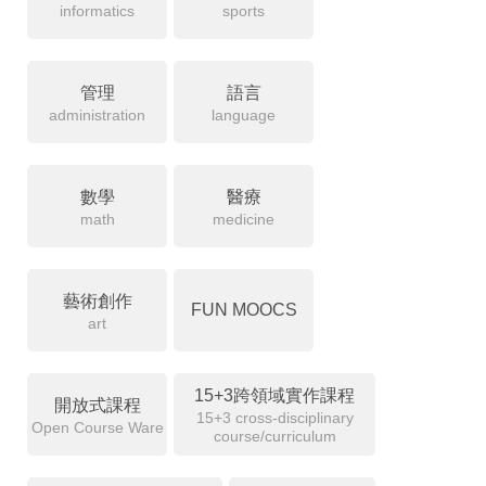
informatics
sports
管理
語言
administration
language
數學
醫療
math
medicine
藝術創作
FUN MOOCS
art
15+3跨領域實作課程
開放式課程
15+3 cross-disciplinary
Open Course Ware
course/curriculum