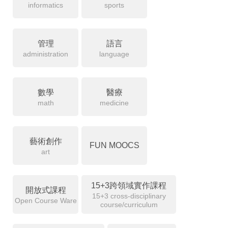
informatics
sports
管理
語言
administration
language
數學
醫療
math
medicine
藝術創作
FUN MOOCS
art
15+3跨領域實作課程
開放式課程
15+3 cross-disciplinary
Open Course Ware
course/curriculum