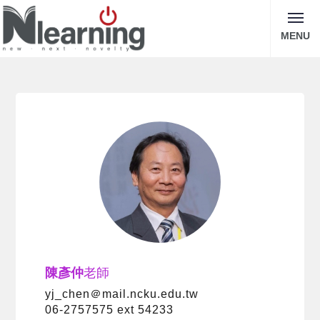
MENU
陳彥仲
老師
yj_chen＠mail.ncku.edu.tw
06-2757575 ext 54233