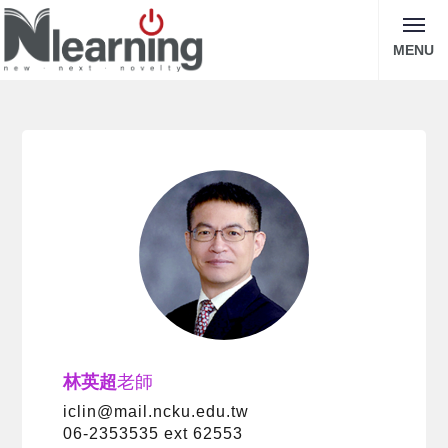
MENU
林英超
老師
iclin@mail.ncku.edu.tw
06-2353535 ext 62553