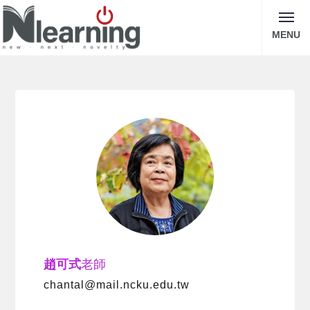
MENU
趙可式
老師
chantal@mail.ncku.edu.tw