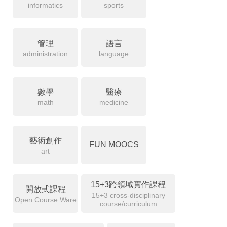
informatics
sports
管理
語言
administration
language
數學
醫療
math
medicine
藝術創作
FUN MOOCS
art
15+3跨領域實作課程
開放式課程
15+3 cross-disciplinary
Open Course Ware
course/curriculum